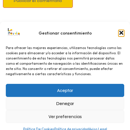
Gestionar consentimiento
Para ofrecer las mejores experiencias, utilizamos tecnologías como las
cookies para almacenar y/o acceder a la información del dispositivo. El
consentimiento de estas tecnologías nos permitirá procesar datos
como el comportamiento de navegación o las identificaciones únicas en
este sitio. No consentir o retirar el consentimiento, puede afectar
negativamente a ciertas características y funciones.
Aceptar
Denegar
Centro de Fisioterapia Neurologica en Albacete. Especialistas en
Tumor Cerebral, Paralisis Cerebral, Parkinson, Ictus, Esclerosis
Ver preferencias
Multiple, ELA
All rights reserved
Política De Cookies
Política de privacidad
Aviso Legal