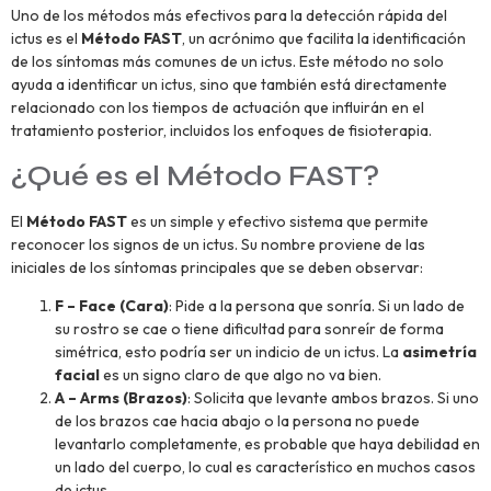
Uno de los métodos más efectivos para la detección rápida del
ictus es el
Método FAST
, un acrónimo que facilita la identificación
de los síntomas más comunes de un ictus. Este método no solo
ayuda a identificar un ictus, sino que también está directamente
relacionado con los tiempos de actuación que influirán en el
tratamiento posterior, incluidos los enfoques de fisioterapia.
¿Qué es el Método FAST?
El
Método FAST
es un simple y efectivo sistema que permite
reconocer los signos de un ictus. Su nombre proviene de las
iniciales de los síntomas principales que se deben observar:
F – Face (Cara)
: Pide a la persona que sonría. Si un lado de
su rostro se cae o tiene dificultad para sonreír de forma
simétrica, esto podría ser un indicio de un ictus. La
asimetría
facial
es un signo claro de que algo no va bien.
A – Arms (Brazos)
: Solicita que levante ambos brazos. Si uno
de los brazos cae hacia abajo o la persona no puede
levantarlo completamente, es probable que haya debilidad en
un lado del cuerpo, lo cual es característico en muchos casos
de ictus.